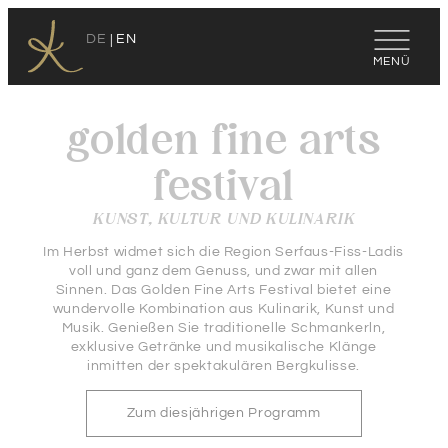
DE
EN
golden fine arts
festival
KUNST, KULTUR UND KULINARIK
Im Herbst widmet sich die Region Serfaus-Fiss-Ladis
voll und ganz dem Genuss, und zwar mit allen
Sinnen. Das Golden Fine Arts Festival bietet eine
wundervolle Kombination aus Kulinarik, Kunst und
Musik. Genießen Sie traditionelle Schmankerln,
exklusive Getränke und musikalische Klänge
inmitten der spektakulären Bergkulisse.
Zum diesjährigen Programm